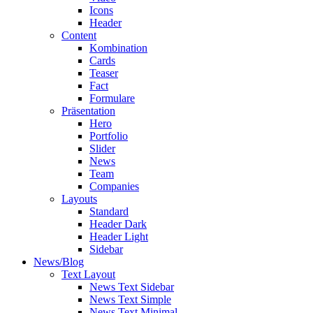
Icons
Header
Content
Kombination
Cards
Teaser
Fact
Formulare
Präsentation
Hero
Portfolio
Slider
News
Team
Companies
Layouts
Standard
Header Dark
Header Light
Sidebar
News/Blog
Text Layout
News Text Sidebar
News Text Simple
News Text Minimal