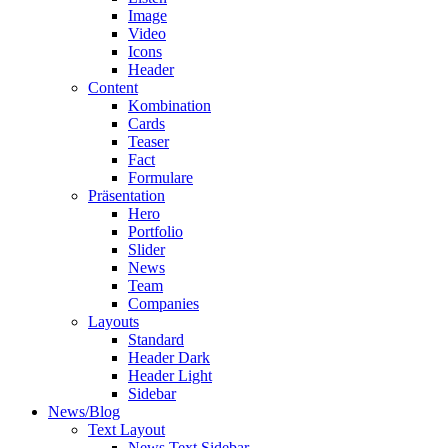
Image
Video
Icons
Header
Content
Kombination
Cards
Teaser
Fact
Formulare
Präsentation
Hero
Portfolio
Slider
News
Team
Companies
Layouts
Standard
Header Dark
Header Light
Sidebar
News/Blog
Text Layout
News Text Sidebar