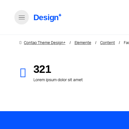
Design⁺
Contao Theme Design+
Elemente
Content
Fa
321
Lorem ipsum dolor sit amet