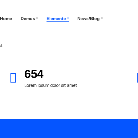
Navigation überspringen
Home
Demos
Elemente
News/Blog
ct
654
Lorem ipsum dolor sit amet